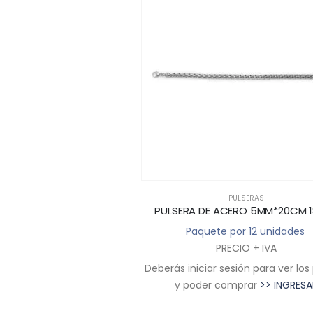
PULSERAS
PULSERAS
A ACERO NB-1804
PULSERA DE ACERO 5MM*20CM 
 por 12 unidades
Paquete por 12 unidades
RECIO + IVA
PRECIO + IVA
sesión para ver los precios
Deberás iniciar sesión para ver los
comprar
>> INGRESAR
y poder comprar
>> INGRESA