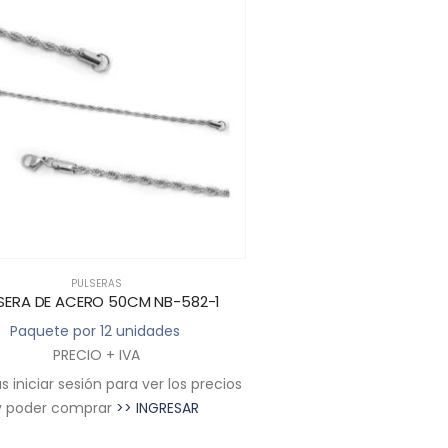
PULSERAS
PULSERAS
SERA DE ACERO 50CM NB-582-1
PULSERA ACERO 
Paquete por 12 unidades
Paquete por 12 u
PRECIO + IVA
PRECIO + I
 iniciar sesión para ver los precios
Deberás iniciar sesión par
y poder comprar
>> INGRESAR
y poder comprar
>