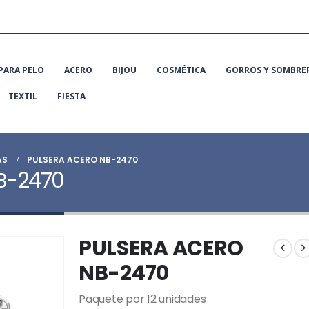
PARA PELO
ACERO
BIJOU
COSMÉTICA
GORROS Y SOMBRE
TEXTIL
FIESTA
AS
PULSERA ACERO NB-2470
B-2470
PULSERA ACERO
NB-2470
Paquete por 12 unidades