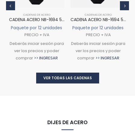
CADENAS DE ACERO
CADENAS DE ACERO
CADENA ACERO NB-1694 50CM
CADENA ACERO NB-1694 50CM DORADO
s
Paquete por 12 unidades
Paquete por 12 unidades
PRECIO + IVA
PRECIO + IVA
ra
Deberás iniciar sesión para
Deberás iniciar sesión para
D
ver los precios y poder
ver los precios y poder
comprar
>> INGRESAR
comprar
>> INGRESAR
VER TODAS LAS CADENAS
DIJES DE ACERO