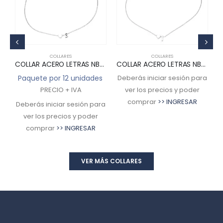
COLLARES
COLLARES
4
COLLAR ACERO LETRAS NB-3047
COLLAR ACERO LETRAS NB-3049
s
Paquete por 12 unidades
Deberás iniciar sesión para
PRECIO + IVA
ver los precios y poder
comprar
>> INGRESAR
ra
Deberás iniciar sesión para
D
ver los precios y poder
comprar
>> INGRESAR
VER MÁS COLLARES