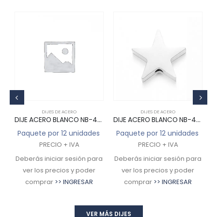
DIJES DE ACERO
DIJES DE ACERO
RO BLANCO NB-4023C
DIJE ACERO BLANCO NB-4024C
DIJE ACERO BLANCO NB-4025C
s
Paquete por 12 unidades
Paquete por 12 unidades
PRECIO + IVA
PRECIO + IVA
ra
Deberás iniciar sesión para
Deberás iniciar sesión para
D
ver los precios y poder
ver los precios y poder
comprar
>> INGRESAR
comprar
>> INGRESAR
VER MÁS DIJES