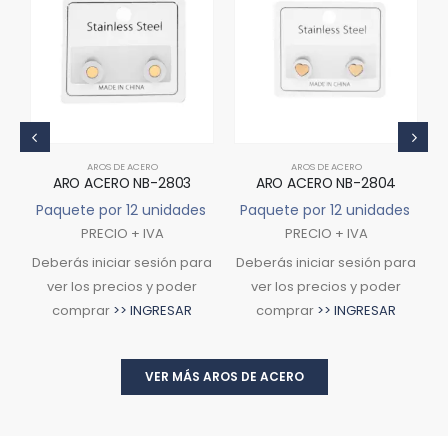
AROS DE ACERO
AROS DE ACERO
ARO ACERO NB-2803
ARO ACERO NB-2804
s
Paquete por 12 unidades
Paquete por 12 unidades
PRECIO + IVA
PRECIO + IVA
ra
Deberás iniciar sesión para
Deberás iniciar sesión para
D
ver los precios y poder
ver los precios y poder
comprar
>> INGRESAR
comprar
>> INGRESAR
VER MÁS AROS DE ACERO