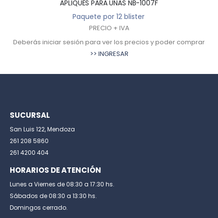
APLIQUES PARA UÑAS NB-1007F
Paquete por 12 blister
PRECIO + IVA
Deberás iniciar sesión para ver los precios y poder comprar
>> INGRESAR
SUCURSAL
San Luis 122, Mendoza
261 208 5860
261 4200 404
HORARIOS DE ATENCIÓN
Lunes a Viernes de 08:30 a 17:30 hs.
Sábados de 08:30 a 13:30 hs.
Domingos cerrado.