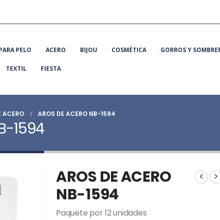
PARA PELO
ACERO
BIJOU
COSMÉTICA
GORROS Y SOMBRE
TEXTIL
FIESTA
E ACERO
AROS DE ACERO NB-1594
B-1594
AROS DE ACERO
NB-1594
Paquete por 12 unidades