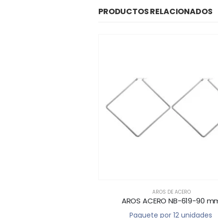
PRODUCTOS RELACIONADOS
ROS DE ACERO
AROS DE ACERO
BLANCO NB-620-70mm
AROS ACERO NB-619-90 m
 por 12 unidades
Paquete por 12 unidades