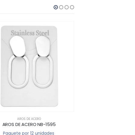
AROS DE ACERO
AROS DE ACE
AROS DE ACERO NB-1595
AROS ACERO NB-
Paquete por 12 unidades
Paquete por 12 u