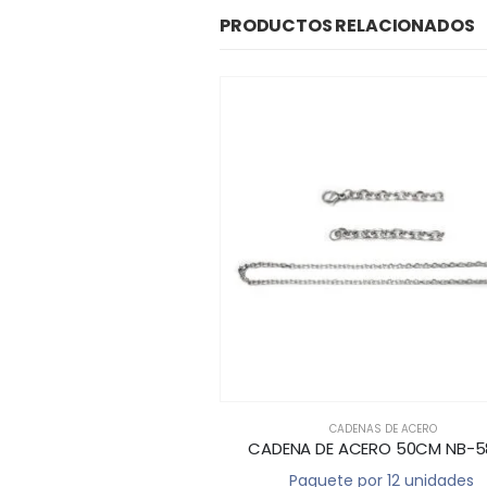
PRODUCTOS RELACIONADOS
CADENAS DE ACERO
CM 16051
CADENA DE ACERO 50CM NB-581-2
des
Paquete por 12 unidades