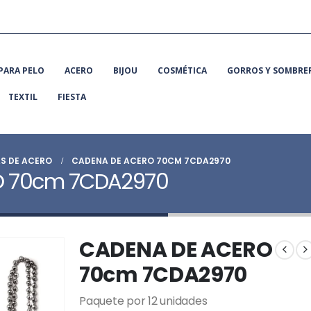
PARA PELO
ACERO
BIJOU
COSMÉTICA
GORROS Y SOMBRE
TEXTIL
FIESTA
S DE ACERO
CADENA DE ACERO 70CM 7CDA2970
O 70cm 7CDA2970
CADENA DE ACERO
70cm 7CDA2970
Paquete por 12 unidades