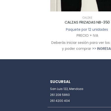
CALZAS
CALZAS FRIZADAS NB-350
Paquete por 12 unidades
PRECIO + IVA
Deberás iniciar sesión para ver los
y poder comprar
>> INGRESA
SUCURSAL
San Luis 122, Mendoza
261 208 5860
261 4200 404