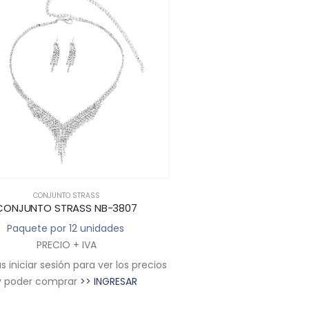
CONJUNTO STRASS
CONJUNTO STR
CONJUNTO STRASS NB-3807
CONJUNTO STRASS
Paquete por 12 unidades
Paquete por 12 u
PRECIO + IVA
PRECIO + I
 iniciar sesión para ver los precios
Deberás iniciar sesión par
y poder comprar
>> INGRESAR
y poder comprar
>