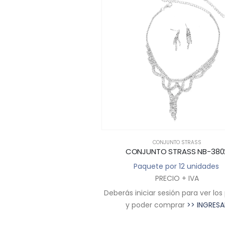
NJUNTO STRASS
CONJUNTO STRASS
O STRASS NB-3805
CONJUNTO STRASS NB-380
 por 12 unidades
Paquete por 12 unidades
RECIO + IVA
PRECIO + IVA
sesión para ver los precios
Deberás iniciar sesión para ver los
comprar
>> INGRESAR
y poder comprar
>> INGRESA