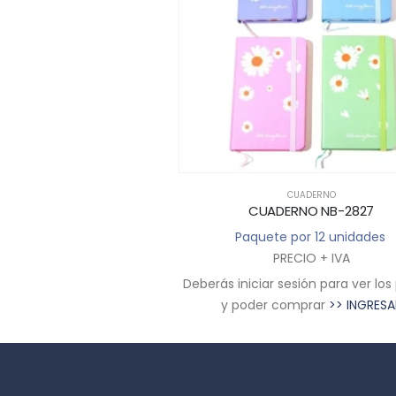
CUADERNO
CUADERNO
ERNO NB-2826
CUADERNO NB-2827
 por 12 unidades
Paquete por 12 unidades
RECIO + IVA
PRECIO + IVA
sesión para ver los precios
Deberás iniciar sesión para ver los
comprar
>> INGRESAR
y poder comprar
>> INGRESA