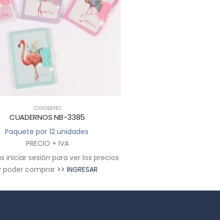
CUADERNO
CUADERNO
CUADERNOS NB-3385
CUADERNO NB
Paquete por 12 unidades
Paquete por 12 u
PRECIO + IVA
PRECIO + I
 iniciar sesión para ver los precios
Deberás iniciar sesión par
y poder comprar
>> INGRESAR
y poder comprar
>