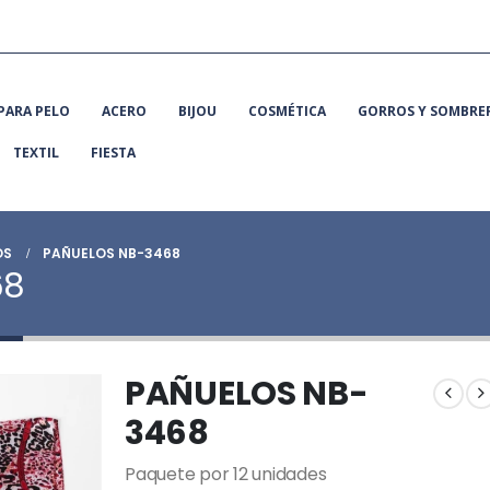
PARA PELO
ACERO
BIJOU
COSMÉTICA
GORROS Y SOMBRE
TEXTIL
FIESTA
OS
PAÑUELOS NB-3468
68
PAÑUELOS NB-
3468
Paquete por 12 unidades