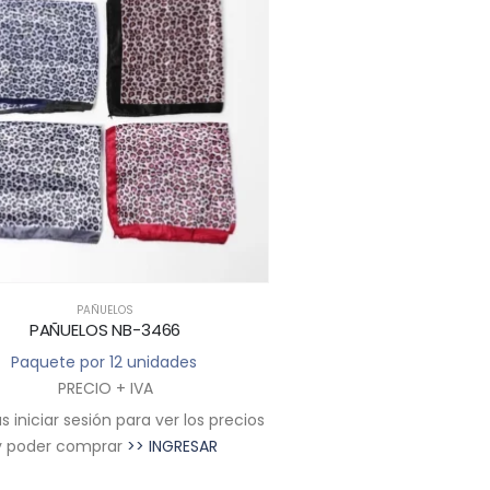
PAÑUELOS
PAÑUELOS
PAÑUELOS NB-3466
PAÑUELOS NB
Paquete por 12 unidades
Paquete por 12 u
PRECIO + IVA
PRECIO + I
 iniciar sesión para ver los precios
Deberás iniciar sesión par
y poder comprar
>> INGRESAR
y poder comprar
>