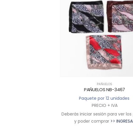
PAÑUELOS
PAÑUELOS
UELOS NB-025
PAÑUELOS NB-3467
 por 12 unidades
Paquete por 12 unidades
RECIO + IVA
PRECIO + IVA
sesión para ver los precios
Deberás iniciar sesión para ver los
comprar
>> INGRESAR
y poder comprar
>> INGRESA