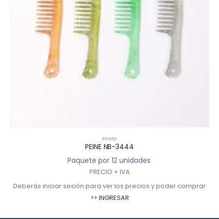
PEINES
INE NB-3444
PEIN
 por 12 unidades
Paquete p
RECIO + IVA
PREC
ara ver los precios y poder comprar
Deberás iniciar sesión para
>> INGRESAR
>> 