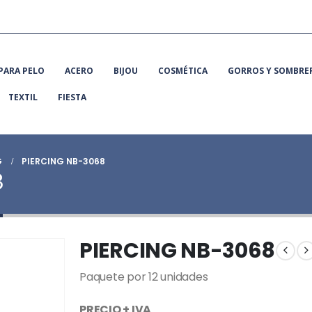
PARA PELO
ACERO
BIJOU
COSMÉTICA
GORROS Y SOMBRE
TEXTIL
FIESTA
G
PIERCING NB-3068
8
PIERCING NB-3068
Paquete por 12 unidades
PRECIO + IVA