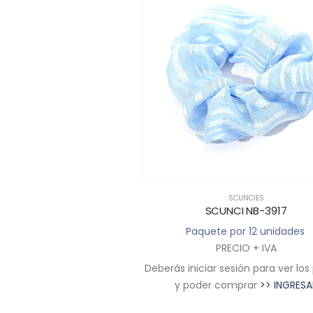
SCUNCIES
SCUNCIES
UNCI NB-1612
SCUNCI NB-3917
 por 12 unidades
Paquete por 12 unidades
RECIO + IVA
PRECIO + IVA
sesión para ver los precios
Deberás iniciar sesión para ver los
comprar
>> INGRESAR
y poder comprar
>> INGRESA