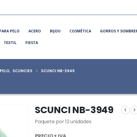
PARA PELO
ACERO
BIJOU
COSMÉTICA
GORROS Y SOMBRE
TEXTIL
FIESTA
PELO
,
SCUNCIES
SCUNCI NB-3949
SCUNCI NB-3949
Paquete por 12 unidades
PRECIO + IVA