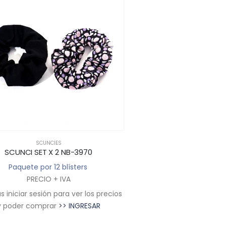
SCUNCIES
SCUNCIES
SCUNCI SET X 2 NB-3970
SCUNCI NB-
Paquete por 12 blísters
Paquete por 12 u
PRECIO + IVA
PRECIO + I
 iniciar sesión para ver los precios
Deberás iniciar sesión par
y poder comprar
>> INGRESAR
y poder comprar
>