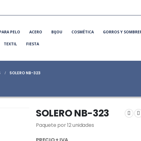
PARA PELO
ACERO
BIJOU
COSMÉTICA
GORROS Y SOMBRE
TEXTIL
FIESTA
S
SOLERO NB-323
SOLERO NB-323
Paquete por 12 unidades
PRECIO + IVA