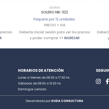
SOLEROS
SOLERO NB-309
Paquete por 12 unidades
PRECIO + IVA
 precios
Deberás iniciar sesión para ver los precios
R
y poder comprar
>> INGRESAR
Deberás