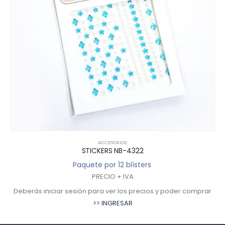
ACCESORIOS
STICKERS NB-4322
VIN
Paquete por 12 blísters
P
PRECIO + IVA
r sesión para ver los precios y poder comprar
Deberás iniciar s
>> INGRESAR