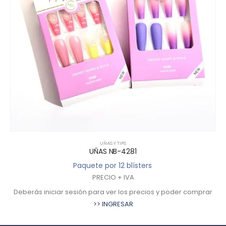
UÑAS Y TIPS
UÑAS NB-4281
Paquete por 12 blísters
PRECIO + IVA
Deberás iniciar sesión para ver los precios y poder comprar
De
>> INGRESAR