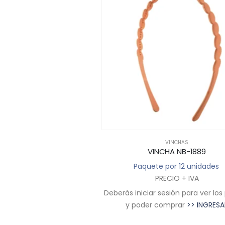
VINCHAS
VINCHAS
ARA BEBE NB-1874
VINCHA NB-1889
 por 12 unidades
Paquete por 12 unidades
RECIO + IVA
PRECIO + IVA
sesión para ver los precios
Deberás iniciar sesión para ver los
comprar
>> INGRESAR
y poder comprar
>> INGRESA