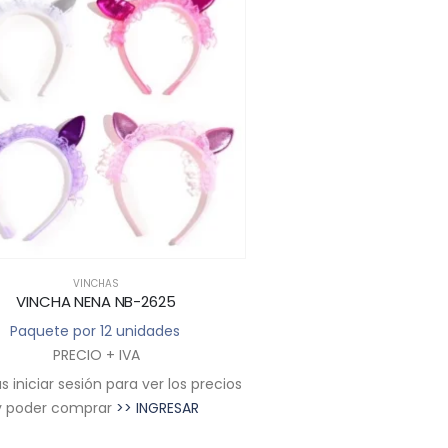
VINCHAS
VINCHAS
VINCHA NENA NB-2625
VINCHA NB-
Paquete por 12 unidades
Paquete por 12 u
PRECIO + IVA
PRECIO + I
 iniciar sesión para ver los precios
Deberás iniciar sesión par
y poder comprar
>> INGRESAR
y poder comprar
>