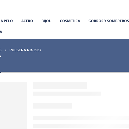
RA PELO
ACERO
BIJOU
COSMÉTICA
GORROS Y SOMBRERO
TA
S
PULSERA NB-3967
7