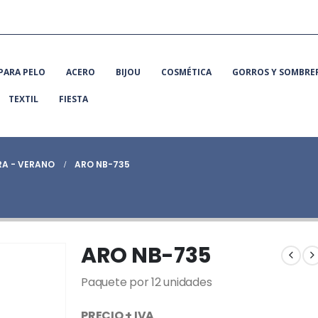
PARA PELO
ACERO
BIJOU
COSMÉTICA
GORROS Y SOMBRE
TEXTIL
FIESTA
RA - VERANO
ARO NB-735
ARO NB-735
Paquete por 12 unidades
PRECIO + IVA