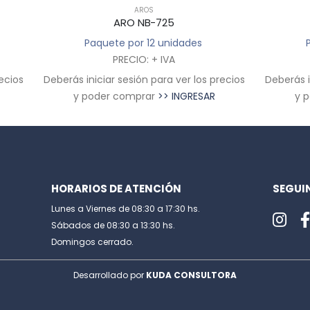
AROS
,
PRIMAVERA - VERANO
ARO NB-734
Paquete por 12 unidades
Deberás
PRECIO + IVA
 precios
Deberás iniciar sesión para ver los precios
R
y poder comprar
>> INGRESAR
HORARIOS DE ATENCIÓN
SEGUI
Lunes a Viernes de 08:30 a 17:30 hs.
Sábados de 08:30 a 13:30 hs.
Domingos cerrado.
Desarrollado por
KUDA CONSULTORA