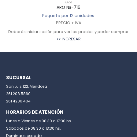
AROS
ARO NB-716
Paquete por 12 unidades
PRECIO + IVA
Deberás iniciar sesión para ver los precios y poder comprar
>> INGRESAR
SUCURSAL
San Luis 122, Mendoza
261 208 5860
261 4200 404
HORARIOS DE ATENCIÓN
Lunes a Viernes de 08:30 a 17:30 hs.
Sábados de 08:30 a 13:30 hs.
Domingos cerrado.