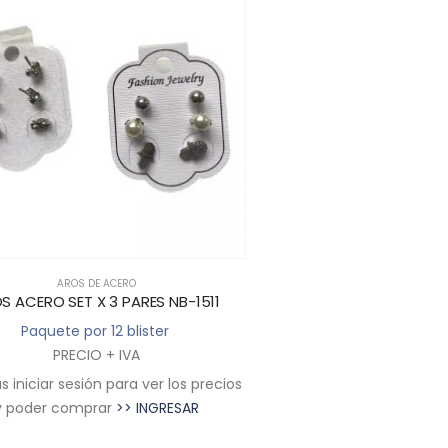
AROS DE ACERO
AROS DE ACE
S ACERO SET X 3 PARES NB-1511
AROS ACERO SET X 3 
Paquete por 12 blister
Paquete por 12 
PRECIO + IVA
PRECIO + I
 iniciar sesión para ver los precios
Deberás iniciar sesión par
y poder comprar
>> INGRESAR
y poder comprar
>