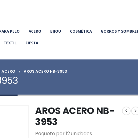
PARA PELO
ACERO
BIJOU
COSMÉTICA
GORROS Y SOMBRE
TEXTIL
FIESTA
E ACERO
AROS ACERO NB-3953
3953
AROS ACERO NB-
3953
Paquete por 12 unidades