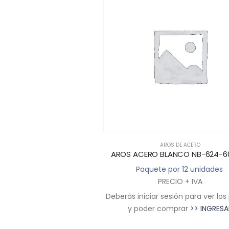
ROS DE ACERO
AROS DE ACERO
SET X 3 PARES NB-1510
AROS ACERO BLANCO NB-624-
e por 12 blister
Paquete por 12 unidades
RECIO + IVA
PRECIO + IVA
sesión para ver los precios
Deberás iniciar sesión para ver los
comprar
>> INGRESAR
y poder comprar
>> INGRESA