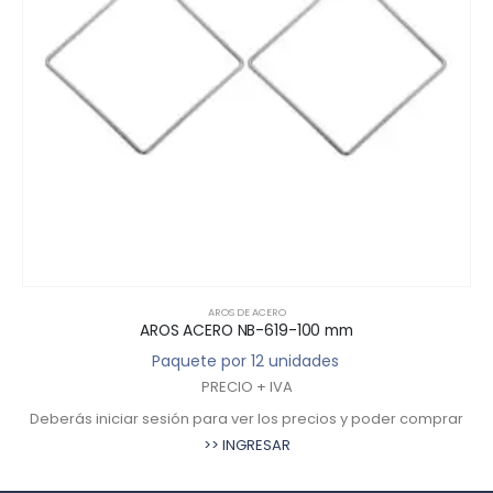
AROS DE ACERO
0 mm
AROS ACERO NB-619-90 m
des
Paquete por 12 unidades
PRECIO + IVA
cios y poder comprar
Deberás iniciar sesión para ver los precio
>> INGRESAR