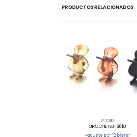
PRODUCTOS RELACIONADOS
,
PRIMAVERA - VERANO
BROCHES
CHE x 6 NB-899A
BROCHE NB-881B
e por 12 blister
Paquete por 12 blister