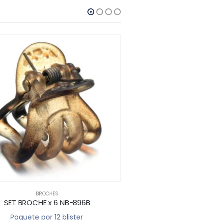
BROCHES
BROCHES
,
PRIMAVERA 
SET BROCHE x 6 NB-896B
BROCHE NB-
Paquete por 12 blister
Paquete por 12 u