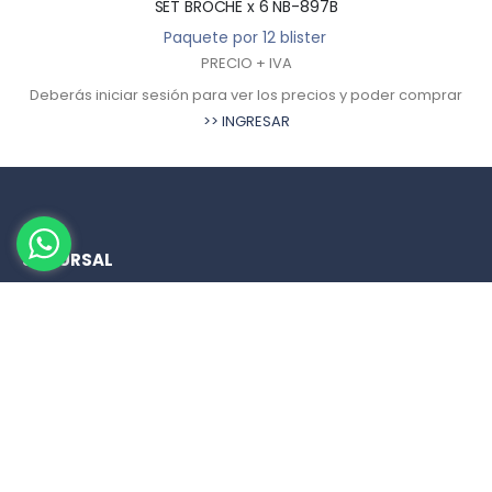
SET BROCHE x 6 NB-897B
Paquete por 12 blister
PRECIO + IVA
Deberás iniciar sesión para ver los precios y poder comprar
>> INGRESAR
SUCURSAL
San Luis 122, Mendoza
261 208 5860
261 4200 404
HORARIOS DE ATENCIÓN
Lunes a Viernes de 08:30 a 17:30 hs.
Sábados de 08:30 a 13:30 hs.
Domingos cerrado.