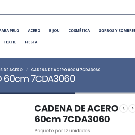
PARA PELO
ACERO
BIJOU
COSMÉTICA
GORROS Y SOMBRE
TEXTIL
FIESTA
S DE ACERO
CADENA DE ACERO 60CM 7CDA3060
O 60cm 7CDA3060
CADENA DE ACERO
60cm 7CDA3060
Paquete por 12 unidades