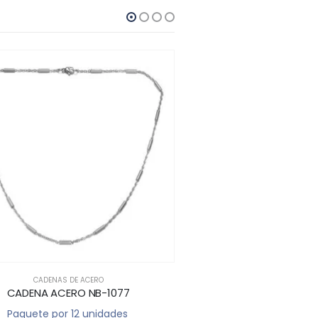
CADENAS DE ACERO
CADENAS DE AC
CADENA ACERO NB-1077
CADENA ACERO 
Paquete por 12 unidades
Paquete por 12 u