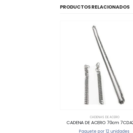
PRODUCTOS RELACIONADOS
DENAS DE ACERO
CADENAS DE ACERO
A ACERO NB-703
CADENA DE ACERO 70cm 7CDA
 por 12 unidades
Paquete por 12 unidades