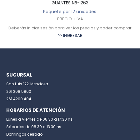
GUANTES NB-1263
Paquete por 12 unidades
PRECIO + IVA
Deberás iniciar sesión para ver los precios y poder comprar
De
>> INGRESAR
SUCURSAL
San Luis 122, Mendoza
261 208 5860
261 4200 404
HORARIOS DE ATENCIÓN
Lunes a Viernes de 08:30 a 17:30 hs.
Sábados de 08:30 a 13:30 hs.
Domingos cerrado.