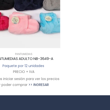
PANTUMEDIAS
49-A
PANTUMEDIAS ADULTO NB-3648-A
P
Paquete por 12 unidades
PRECIO + IVA
s precios
Deberás iniciar sesión para ver los precios
Deberá
AR
y poder comprar
>> INGRESAR