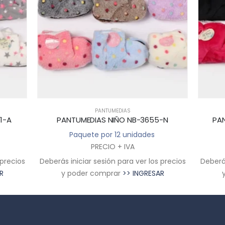
PANTUMEDIAS
PANTUMEDIAS
IAS NIÑO NB-3655-N
PANTUMEDIAS ADULTO NB-36
e por 12 unidades
Paquete por 12 unidades
PRECIO + IVA
PRECIO + IVA
 sesión para ver los precios
Deberás iniciar sesión para ver lo
 comprar
>> INGRESAR
y poder comprar
>> INGRES