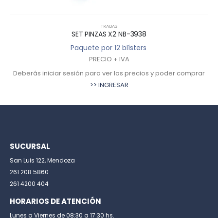
TRABAS
SET PINZAS X2 NB-3938
Paquete por 12 blísters
PRECIO + IVA
Deberás iniciar sesión para ver los precios y poder comprar
>> INGRESAR
SUCURSAL
San Luis 122, Mendoza
261 208 5860
261 4200 404
HORARIOS DE ATENCIÓN
Lunes a Viernes de 08:30 a 17:30 hs.