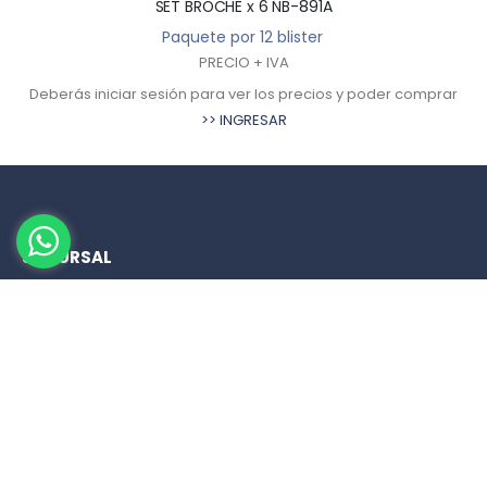
SET BROCHE x 6 NB-891A
Paquete por 12 blister
PRECIO + IVA
Deberás iniciar sesión para ver los precios y poder comprar
>> INGRESAR
SUCURSAL
San Luis 122, Mendoza
261 208 5860
261 4200 404
HORARIOS DE ATENCIÓN
Lunes a Viernes de 08:30 a 17:30 hs.
Sábados de 08:30 a 13:30 hs.
Domingos cerrado.