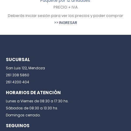
Paquete por 12 unidades
PRECIO + IVA
er comprar
Deberás iniciar sesión para ver los precios y poder 
>> INGRESAR
SUCURSAL
San Luis 122, Mendoza
261 208 5860
261 4200 404
HORARIOS DE ATENCIÓN
Lunes a Viernes de 08:30 a 17:30 hs.
Sábados de 08:30 a 13:30 hs.
Domingos cerrado.
SEGUINOS