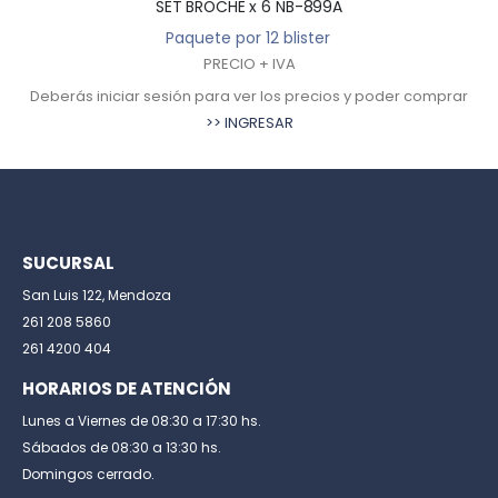
SET BROCHE x 6 NB-899A
Paquete por 12 blister
PRECIO + IVA
Deberás iniciar sesión para ver los precios y poder comprar
>> INGRESAR
SUCURSAL
San Luis 122, Mendoza
261 208 5860
261 4200 404
HORARIOS DE ATENCIÓN
Lunes a Viernes de 08:30 a 17:30 hs.
Sábados de 08:30 a 13:30 hs.
Domingos cerrado.